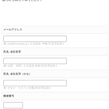
メールアドレス
例: mail@example.jp [ 入力必須, 半角255文字以内 ]
氏名, 会社名等
例: 山田 太郎 [ 入力必須 全角100文字以内 ]
氏名, 会社名等（かな）
例: やまだ たろう [ 全角200文字以内 ]
郵便番号